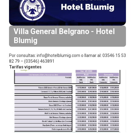
i
n
c
i
Villa General Belgrano - Hotel
p
Blumig
a
l
Por consultas: info@hotelblumig.com o llamar al: 03546 15 53
82 79 – (03546) 463891
Tarifas vigentes