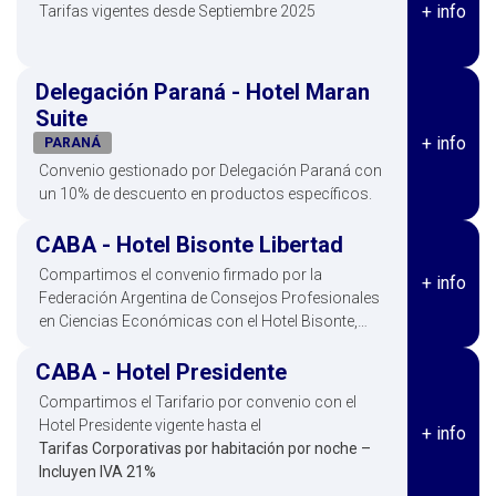
+ info
Tarifas vigentes desde Septiembre 2025
Delegación Paraná - Hotel Maran
Suite
+ info
PARANÁ
Convenio gestionado por Delegación Paraná con
un 10% de descuento en productos específicos.
CABA - Hotel Bisonte Libertad
Compartimos el convenio firmado por la
+ info
Federación Argentina de Consejos Profesionales
en Ciencias Económicas con el Hotel Bisonte,
ubicado en calle Paraguay 1207 esquina Libertad
CABA - Hotel Presidente
de
Compartimos el Tarifario por convenio con el
Hotel Presidente vigente hasta el
+ info
Tarifas Corporativas por habitación por noche –
Incluyen IVA 21%