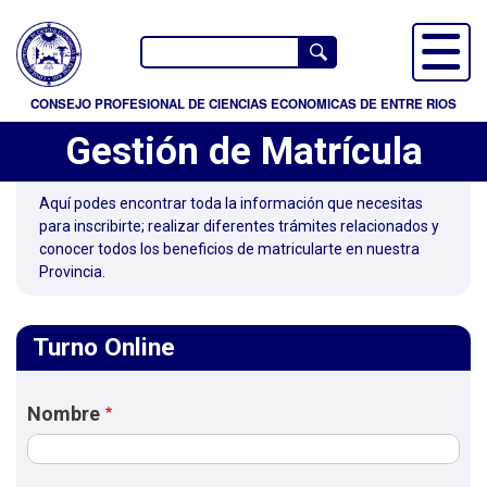
P
a
Buscador
s
a
CONSEJO PROFESIONAL DE CIENCIAS ECONOMICAS DE ENTRE RIOS
r
Gestión de Matrícula
a
l
c
Aquí podes encontrar toda la información que necesitas
para inscribirte; realizar diferentes trámites relacionados y
o
conocer todos los beneficios de matricularte en nuestra
n
Provincia.
t
e
n
Turno Online
i
d
Nombre
o
p
r