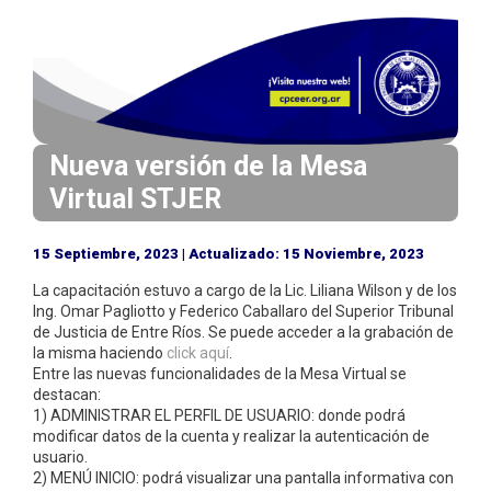
i
n
c
i
p
a
Nueva versión de la Mesa
l
Virtual STJER
15 Septiembre, 2023 | Actualizado: 15 Noviembre, 2023
La capacitación estuvo a cargo de la Lic. Liliana Wilson y de los
Ing. Omar Pagliotto y Federico Caballaro del Superior Tribunal
de Justicia de Entre Ríos. Se puede acceder a la grabación de
la misma haciendo
click aquí
.
Entre las nuevas funcionalidades de la Mesa Virtual se
destacan:
1) ADMINISTRAR EL PERFIL DE USUARIO: donde podrá
modificar datos de la cuenta y realizar la autenticación de
usuario.
2) MENÚ INICIO: podrá visualizar una pantalla informativa con