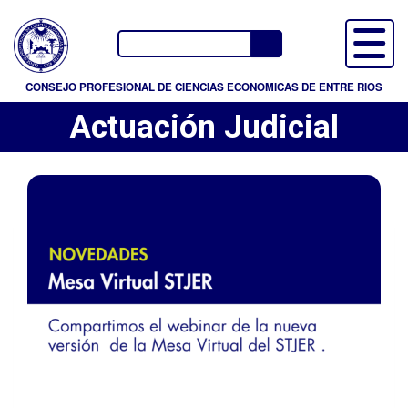
P
a
Buscador
s
a
CONSEJO PROFESIONAL DE CIENCIAS ECONOMICAS DE ENTRE RIOS
r
Actuación Judicial
a
l
c
o
n
t
e
n
i
d
o
p
r