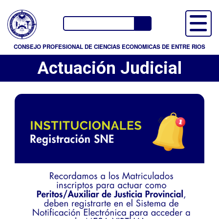
P
a
Buscador
s
a
CONSEJO PROFESIONAL DE CIENCIAS ECONOMICAS DE ENTRE RIOS
r
Actuación Judicial
a
l
c
o
n
t
e
n
i
d
o
p
r