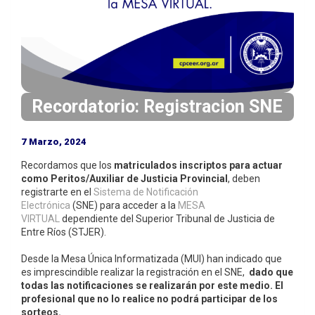
i
n
c
i
p
a
Recordatorio: Registracion SNE
l
7 Marzo, 2024
Recordamos que los
matriculados inscriptos para actuar
como Peritos/Auxiliar de Justicia Provincial
, deben
registrarte en el
Sistema de Notificación
Electrónica
(SNE) para acceder a la
MESA
VIRTUAL
dependiente del Superior Tribunal de Justicia de
Entre Ríos (STJER).
Desde la Mesa Única Informatizada (MUI) han indicado que
es imprescindible realizar la registración en el SNE,
dado que
todas las notificaciones se realizarán por este medio. El
profesional que no lo realice no podrá participar de los
sorteos.