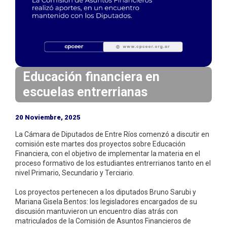
i
n
c
i
p
a
Educación financiera en
l
escuelas entrerrianas
20 Noviembre, 2025
La Cámara de Diputados de Entre Ríos comenzó a discutir en
comisión este martes dos proyectos sobre Educación
Financiera, con el objetivo de implementar la materia en el
proceso formativo de los estudiantes entrerrianos tanto en el
nivel Primario, Secundario y Terciario.
Los proyectos pertenecen a los diputados Bruno Sarubi y
Mariana Gisela Bentos: los legisladores encargados de su
discusión mantuvieron un encuentro días atrás con
matriculados de la Comisión de Asuntos Financieros de