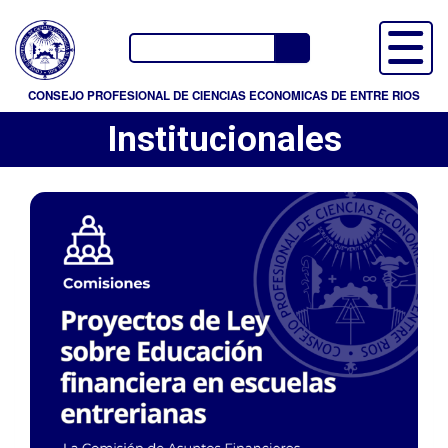
P
a
Buscador
s
a
CONSEJO PROFESIONAL DE CIENCIAS ECONOMICAS DE ENTRE RIOS
r
Institucionales
a
l
c
o
n
t
e
n
i
d
o
p
r