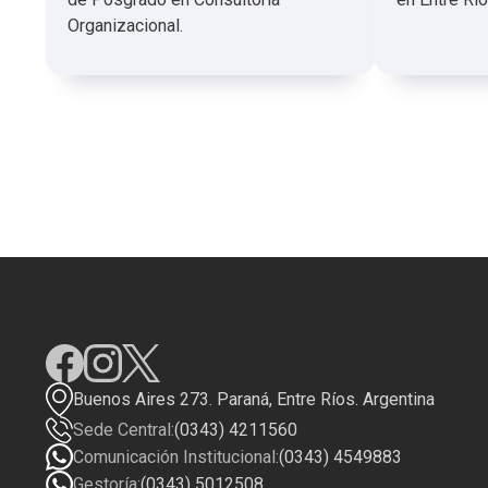
Organizacional.
Buenos Aires 273. Paraná, Entre Ríos. Argentina
Sede Central:
(0343) 4211560
Comunicación Institucional:
(0343) 4549883
Gestoría:
(0343) 5012508