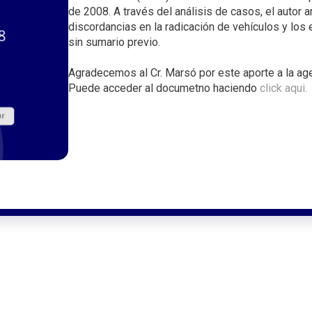
i
de 2008. A través del análisis de casos, el autor a
discordancias en la radicación de vehículos y los 
n
sin sumario previo.
c
i
Agradecemos al Cr. Marsó por este aporte a la age
p
Puede acceder al documetno haciendo
click aqui.
a
l