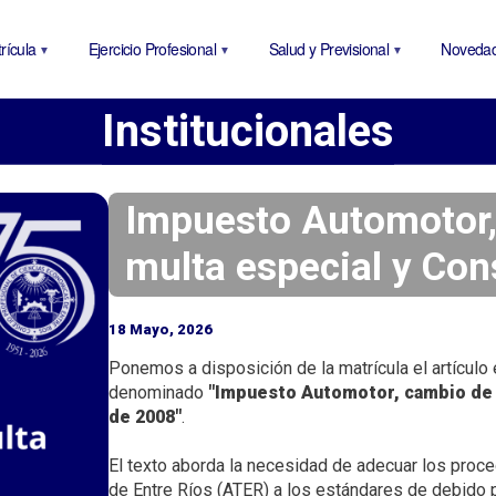
P
a
rícula
Ejercicio Profesional
Salud y Previsional
Noveda
s
a
Institucionales
r
a
l
c
Impuesto Automotor,
o
multa especial y Cons
n
t
e
18 Mayo, 2026
n
Ponemos a disposición de la matrícula el artículo
i
denominado
"Impuesto Automotor, cambio de r
d
de 2008"
.
o
p
El texto aborda la necesidad de adecuar los proce
r
de Entre Ríos (ATER) a los estándares de debido p