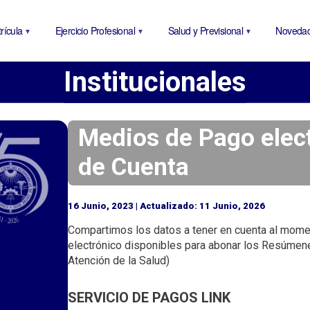
P
a
rícula
Ejercicio Profesional
Salud y Previsional
Noveda
s
a
Institucionales
r
a
l
c
Medios de Pago elec
o
de Cuenta
n
t
e
16 Junio, 2023 | Actualizado: 11 Junio, 2026
n
Compartimos los datos a tener en cuenta al momen
i
electrónico disponibles para abonar los Resúmene
d
Atención de la Salud)
o
p
SERVICIO DE PAGOS LINK
r