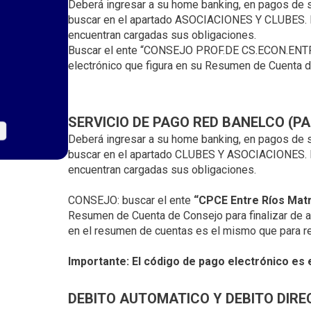
Deberá ingresar a su home banking, en pagos de s
i
buscar en el apartado ASOCIACIONES Y CLUBES. E
n
encuentran cargadas sus obligaciones.
c
Buscar el ente “CONSEJO PROF.DE CS.ECON.ENTR
i
electrónico que figura en su Resumen de Cuenta de 
p
a
l
SERVICIO DE PAGO RED BANELCO (P
Deberá ingresar a su home banking, en pagos de s
buscar en el apartado CLUBES Y ASOCIACIONES. E
encuentran cargadas sus obligaciones.
CONSEJO: buscar el ente
“CPCE Entre Ríos Matri
Resumen de Cuenta de Consejo para finalizar de añ
en el resumen de cuentas es el mismo que para re
Importante: El código de pago electrónico es 
DEBITO AUTOMATICO Y DEBITO DIR