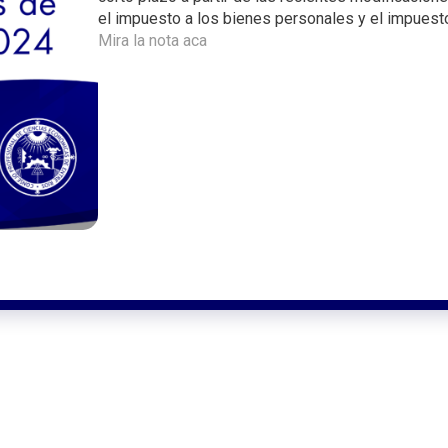
i
el impuesto a los bienes personales y el impuesto
n
Mira la nota aca
c
i
p
a
l