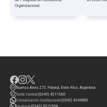
Organizacional.
Buenos Aires 273. Paraná, Entre Ríos. Argentina
Sede Central:
(0343) 4211560
Comunicación Institucional:
(0343) 4549883
Gestoría:
(0343) 5012508