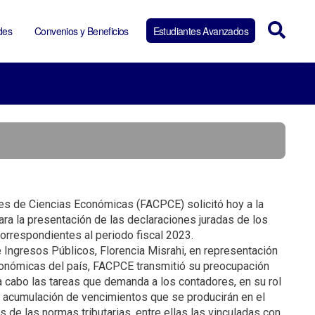
des
Convenios y Beneficios
Estudiantes Avanzados
es de Ciencias Económicas (FACPCE) solicitó hoy a la
ra la presentación de las declaraciones juradas de los
rrespondientes al periodo fiscal 2023.
e Ingresos Públicos, Florencia Misrahi, en representación
onómicas del país, FACPCE transmitió su preocupación
a cabo las tareas que demanda a los contadores, en su rol
a acumulación de vencimientos que se producirán en el
s de las normas tributarias, entre ellas las vinculadas con