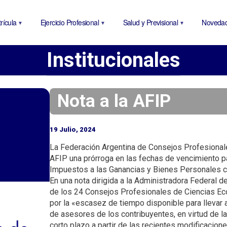
P
a
rícula
Ejercicio Profesional
Salud y Previsional
Noveda
s
a
Institucionales
r
a
l
c
Nota a la AFIP
o
n
19 Julio, 2024
t
e
La Federación Argentina de Consejos Profesional
AFIP una prórroga en las fechas de vencimiento pa
n
Impuestos a las Ganancias y Bienes Personales co
i
En una nota dirigida a la Administradora Federal d
d
de los 24 Consejos Profesionales de Ciencias Ec
o
por la «escasez de tiempo disponible para llevar 
p
de asesores de los contribuyentes, en virtud de l
r
corto plazo a partir de las recientes modificacione