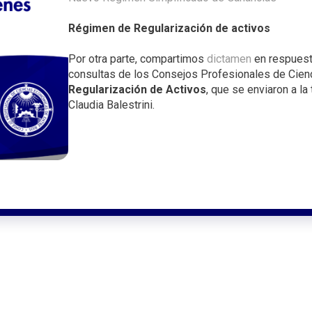
i
n
Régimen de Regularización de activos
c
Por otra parte, compartimos
dictamen
en respuesta
i
consultas de los Consejos Profesionales de Cien
p
Regularización de Activos
, que se enviaron a la
a
Claudia Balestrini.
l