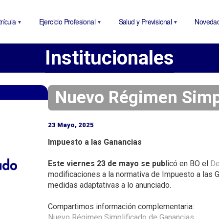
P
a
rícula
Ejercicio Profesional
Salud y Previsional
Noveda
s
a
Institucionales
r
a
l
c
Nuevo Régimen Simpl
o
n
23 Mayo, 2025
t
e
Impuesto a las Ganancias
n
Este viernes 23 de mayo se pub
licó en BO el
De
i
modificaciones a la normativa de Impuesto a las 
d
medidas adaptativas a lo anunciado.
o
p
Compartimos información complementaria:
r
Nuevo Régimen Simplificado de Ganancias