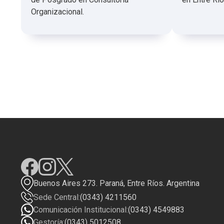
Organizacional.
Buenos Aires 273. Paraná, Entre Ríos. Argentina
Sede Central:
(0343) 4211560
Comunicación Institucional:
(0343) 4549883
Gestoría:
(0343) 5012508