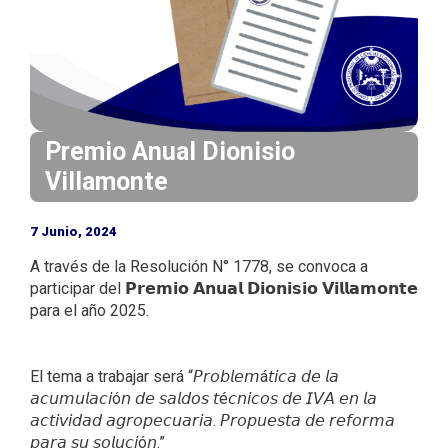
i
n
c
i
p
a
Premio Anual Dionisio
l
Villamonte
7 Junio, 2024
A través de la Resolución N° 1778, se convoca a
participar del 𝗣𝗿𝗲𝗺𝗶𝗼 𝗔𝗻𝘂𝗮𝗹 𝗗𝗶𝗼𝗻𝗶𝘀𝗶𝗼 𝗩𝗶𝗹𝗹𝗮𝗺𝗼𝗻𝘁𝗲
para el año 2025.
El tema a trabajar será “𝘗𝘳𝘰𝘣𝘭𝘦𝘮á𝘵𝘪𝘤𝘢 𝘥𝘦 𝘭𝘢
𝘢𝘤𝘶𝘮𝘶𝘭𝘢𝘤𝘪ó𝘯 𝘥𝘦 𝘴𝘢𝘭𝘥𝘰𝘴 𝘵é𝘤𝘯𝘪𝘤𝘰𝘴 𝘥𝘦 𝘐𝘝𝘈 𝘦𝘯 𝘭𝘢
𝘢𝘤𝘵𝘪𝘷𝘪𝘥𝘢𝘥 𝘢𝘨𝘳𝘰𝘱𝘦𝘤𝘶𝘢𝘳𝘪𝘢. 𝘗𝘳𝘰𝘱𝘶𝘦𝘴𝘵𝘢 𝘥𝘦 𝘳𝘦𝘧𝘰𝘳𝘮𝘢
𝘱𝘢𝘳𝘢 𝘴𝘶 𝘴𝘰𝘭𝘶𝘤𝘪ó𝘯.”