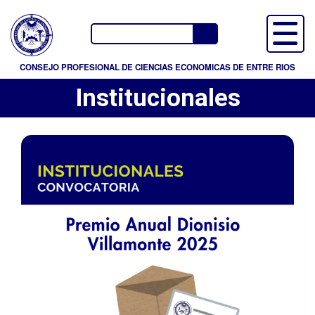
P
a
Buscador
s
a
CONSEJO PROFESIONAL DE CIENCIAS ECONOMICAS DE ENTRE RIOS
r
Institucionales
a
l
c
o
n
t
e
n
i
d
o
p
r