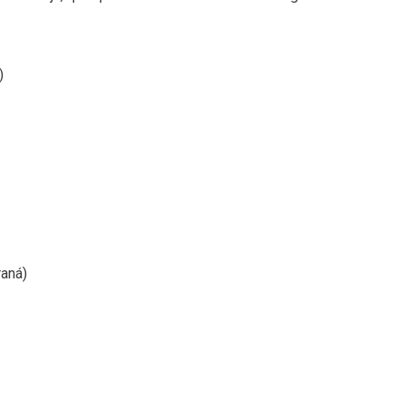
)
aná)