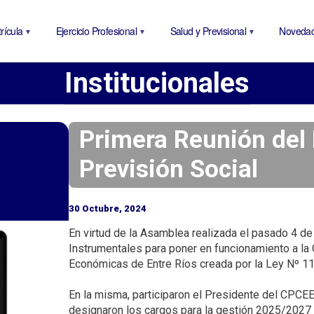
P
a
rícula
Ejercicio Profesional
Salud y Previsional
Noveda
s
a
Institucionales
r
a
l
c
Primera Reunión del D
o
Previsión Social
n
t
e
30 Octubre, 2024
n
En virtud de la Asamblea realizada el pasado 4 d
i
Instrumentales para poner en funcionamiento a la 
d
Económicas de Entre Ríos creada por la Ley Nº 110
o
p
En la misma, participaron el Presidente del CPCEE
r
designaron los cargos para la gestión 2025/2027 