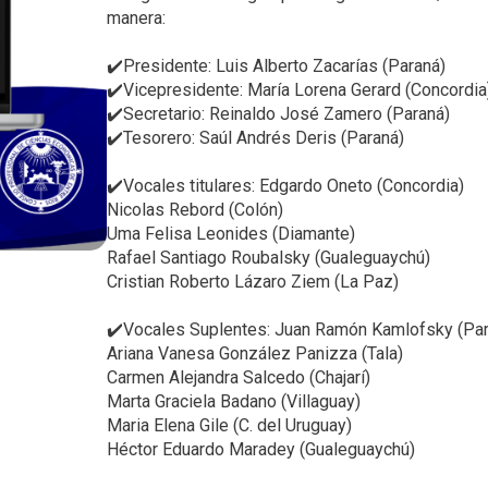
i
manera:
n
✔️Presidente: Luis Alberto Zacarías (Paraná)
c
✔️Vicepresidente: María Lorena Gerard (Concordia
i
✔️Secretario: Reinaldo José Zamero (Paraná)
p
✔️Tesorero: Saúl Andrés Deris (Paraná)
a
l
✔️Vocales titulares: Edgardo Oneto (Concordia)
Nicolas Rebord (Colón)
Uma Felisa Leonides (Diamante)
Rafael Santiago Roubalsky (Gualeguaychú)
Cristian Roberto Lázaro Ziem (La Paz)
✔️Vocales Suplentes: Juan Ramón Kamlofsky (Par
Ariana Vanesa González Panizza (Tala)
Carmen Alejandra Salcedo (Chajarí)
Marta Graciela Badano (Villaguay)
Maria Elena Gile (C. del Uruguay)
Héctor Eduardo Maradey (Gualeguaychú)