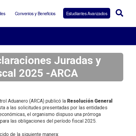
des
Convenios y Beneficios
Estudiantes Avanzados
claraciones Juradas y
iscal 2025 -ARCA
rol Aduanero (ARCA) publicó la
Resolución General
sta a las solicitudes presentadas por las entidades
 económicas, el organismo dispuso una prórroga
ara las obligaciones del período fiscal 2025.
ido de la siguiente manera: