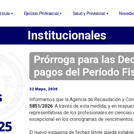
P
a
rícula
Ejercicio Profesional
Salud y Previsional
Noveda
s
a
Institucionales
r
a
l
c
Prórroga para las De
o
pagos del Período F
n
t
e
22 Mayo, 2026
n
Informamos que la Agencia de Recaudación y Cont
i
5851/2026
. A través de esta medida, y en respue
d
representativas de los profesionales en ciencias
o
excepcional en los cronogramas de vencimientos p
p
r
El nuevo esquema de fechas límite queda establec