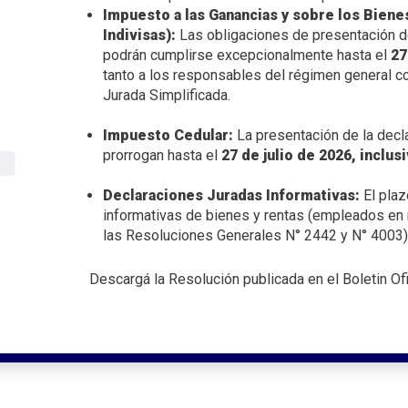
i
Impuesto a las Ganancias y sobre los Bien
Indivisas):
Las obligaciones de presentación de
n
podrán cumplirse excepcionalmente hasta el
27
c
tanto a los responsables del régimen general c
i
Jurada Simplificada.
p
a
Impuesto Cedular:
La presentación de la decla
l
prorrogan hasta el
27 de julio de 2026, inclus
Declaraciones Juradas Informativas:
El plaz
informativas de bienes y rentas (empleados en
las Resoluciones Generales N° 2442 y N° 4003)
Descargá la Resolución publicada en el Boletin Of