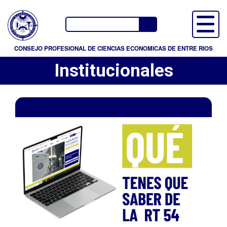
P
a
Buscador
s
a
CONSEJO PROFESIONAL DE CIENCIAS ECONOMICAS DE ENTRE RIOS
r
Institucionales
a
l
c
o
n
t
e
n
i
d
o
p
r