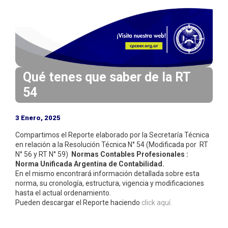
i
n
c
i
p
a
Qué tenes que saber de la RT
l
54
3 Enero, 2025
Compartimos el Reporte elaborado por la Secretaría Técnica
en relación a la Resolución Técnica N° 54 (Modificada por RT
N° 56 y RT N° 59)
Normas Contables Profesionales :
Norma Unificada Argentina de Contabilidad.
En el mismo encontrará información detallada sobre esta
norma, su cronología, estructura, vigencia y modificaciones
hasta el actual ordenamiento.
Pueden descargar el Reporte haciendo
click aquí.