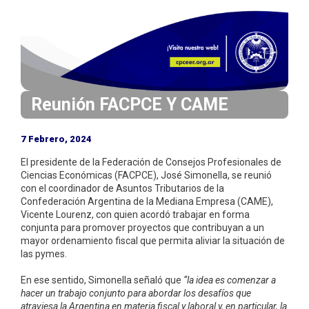
i
n
c
i
p
a
Reunión FACPCE Y CAME
l
7 Febrero, 2024
El presidente de la Federación de Consejos Profesionales de
Ciencias Económicas (FACPCE), José Simonella, se reunió
con el coordinador de Asuntos Tributarios de la
Confederación Argentina de la Mediana Empresa (CAME),
Vicente Lourenz, con quien acordó trabajar en forma
conjunta para promover proyectos que contribuyan a un
mayor ordenamiento fiscal que permita aliviar la situación de
las pymes.
En ese sentido, Simonella señaló que
“la idea es comenzar a
hacer un trabajo conjunto para abordar los desafíos que
atraviesa la Argentina en materia fiscal y laboral y, en particular, la