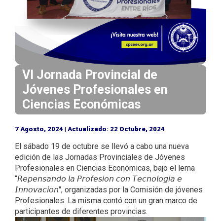
i
n
c
i
p
a
VI Jornada Provincial de
l
Jóvenes Profesionales en
Ciencias Económicas
7 Agosto, 2024 | Actualizado: 22 Octubre, 2024
El sábado 19 de octubre se llevó a cabo una nueva
edición de las Jornadas Provinciales de Jóvenes
Profesionales en Ciencias Económicas, bajo el lema
“𝘙𝘦𝘱𝘦𝘯𝘴𝘢𝘯𝘥𝘰 𝘭𝘢 𝘗𝘳𝘰𝘧𝘦𝘴𝘪𝘰𝘯 𝘤𝘰𝘯 𝘛𝘦𝘤𝘯𝘰𝘭𝘰𝘨𝘪𝘢 𝘦
𝘐𝘯𝘯𝘰𝘷𝘢𝘤𝘪𝘰𝘯", organizadas por la Comisión de jóvenes
Profesionales. La misma contó con un gran marco de
participantes de diferentes provincias.