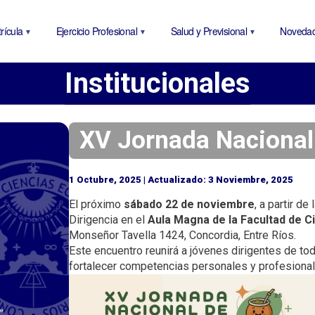
P
a
rícula
Ejercicio Profesional
Salud y Previsional
Noveda
s
a
Institucionales
r
a
l
c
XV Jornada Nacional 
o
n
1 Octubre, 2025 | Actualizado: 3 Noviembre, 2025
t
e
El próximo
sábado 22 de noviembre
, a partir de
Dirigencia en el
Aula Magna de la Facultad de C
n
Monseñor Tavella 1424, Concordia, Entre Ríos.
i
Este encuentro reunirá a jóvenes dirigentes de tod
d
fortalecer competencias personales y profesional
o
p
r